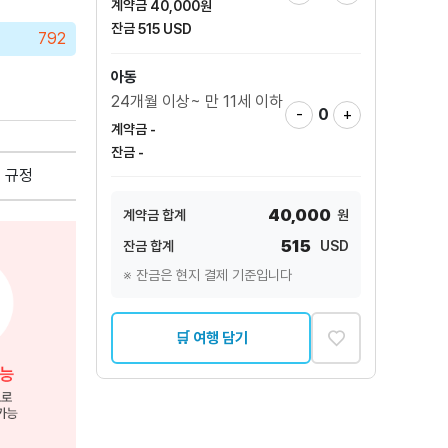
계약금
40,000
원
잔금
515
USD
792
아동
24개월 이상~ 만 11세 이하
-
0
+
계약금
-
잔금
-
 규정
40,000
계약금 합계
원
515
잔금 합계
USD
※ 잔금은 현지 결제 기준입니다
♡
🛒 여행 담기