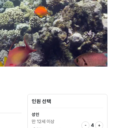
인원 선택
성인
만 12세 이상
-
4
+