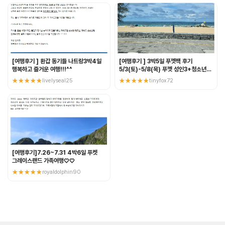
[여행후기 ] 환갑 동기들 나트랑3박4일
[여행후기 ] 3박5일 푸껫팩 후기
행복하고 즐거운 여행!!!^^
5/3(토)-5/8(목) 푸껫 성인3+청소년3
혈연여행
★★★★★
livelyseal25
★★★★★
tinyfox72
[여행후기]7.26~7.31 4박6일 푸켓
그레이스랜드 가족여행♡♡
★★★★★
royaldolphin90