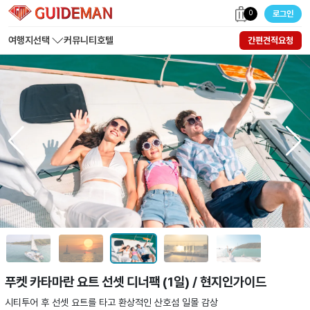
0
로그인
여행지선택
커뮤니티
호텔
간편견적요청
푸켓 카타마란 요트 선셋 디너팩 (1일) / 현지인가이드
시티투어 후 선셋 요트를 타고 환상적인 산호섬 일몰 감상