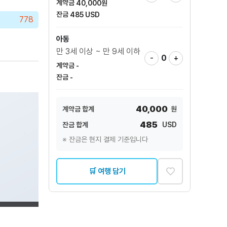
계약금
40,000
원
잔금
485
USD
778
아동
만 3세 이상 ~ 만 9세 이하
-
0
+
계약금
-
잔금
-
40,000
계약금 합계
원
485
잔금 합계
USD
※ 잔금은 현지 결제 기준입니다
♡
🛒 여행 담기