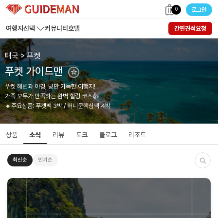
0
로그인
여행지선택
커뮤니티
호텔
간편견적요청
태국 > 푸켓
푸켓 가이드맨
☆
푸켓 해변과 야경, 낭만 가득한 여행지!
가족 모두가 만족하는 완벽 힐링 코스👍
🔸주요상품: 푸켓팩 3박 / 허니문핵심팩 4박
상품
소식
리뷰
토크
블로그
리조트
최신순
인기순